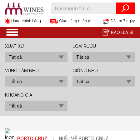
Hàng chính hãng
Đổi trả 7 ngày
Giao hàng miễn phí
BÁO GIÁ SỈ
XUẤT XỨ
LOẠI RƯỢU
VÙNG LÀM NHO
GIỐNG NHO
KHOẢNG GIÁ
PORTO CRUZ
HIỂU VỀ PORTO CRUZ
|