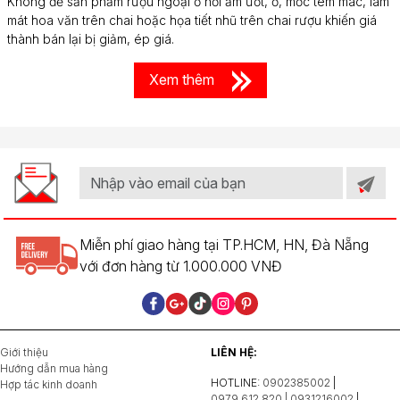
Không để sản phẩm rượu ngoại ở nơi ẩm ướt, ố, mốc tem mác, làm
mát hoa văn trên chai hoặc họa tiết nhũ trên chai rượu khiến giá
thành bán lại bị giảm, ép giá.
Xem thêm
Miễn phí giao hàng tại TP.HCM, HN, Đà Nẵng
với đơn hàng từ 1.000.000 VNĐ
Giới thiệu
LIÊN HỆ:
Hướng dẫn mua hàng
HOTLINE:
0902385002
|
Hợp tác kinh doanh
0979.612.820 | 0931216002
|