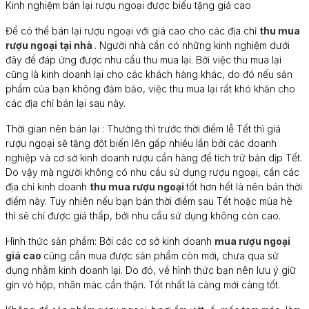
Kinh nghiệm bán lại rượu ngoại được biếu tặng giá cao
Để có thể bán lại rượu ngoại với giá cao cho các địa chỉ
thu mua
rượu ngoại tại nhà
. Người nhà cần có những kinh nghiệm dưới
đây để đáp ứng được nhu cầu thu mua lại. Bởi việc thu mua lại
cũng là kinh doanh lại cho các khách hàng khác, do đó nếu sản
phẩm của bạn không đảm bảo, việc thu mua lại rất khó khăn cho
các địa chỉ bán lại sau này.
Thời gian nên bán lại : Thường thì trước thời điểm lễ Tết thì giá
rượu ngoại sẽ tăng đột biến lên gấp nhiều lần bởi các doanh
nghiệp và cơ sở kinh doanh rượu cần hàng để tích trữ bán dịp Tết.
Do vậy mà người không có nhu cầu sử dụng rượu ngoại, cần các
địa chỉ kinh doanh
thu mua rượu ngoại
tốt hơn hết là nên bán thời
điểm này. Tuy nhiên nếu bạn bán thời điểm sau Tết hoặc mùa hè
thì sẽ chỉ được giá thấp, bởi nhu cầu sử dụng không còn cao.
Hình thức sản phẩm: Bởi các cơ sở kinh doanh
mua rượu ngoại
giá cao
cũng cần mua được sản phẩm còn mới, chưa qua sử
dụng nhằm kinh doanh lại. Do đó, về hình thức bạn nên lưu ý giữ
gìn vỏ hộp, nhãn mác cẩn thận. Tốt nhất là càng mới càng tốt.