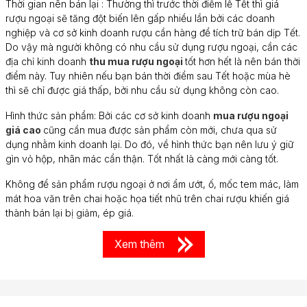
Thời gian nên bán lại : Thường thì trước thời điểm lễ Tết thì giá
rượu ngoại sẽ tăng đột biến lên gấp nhiều lần bởi các doanh
nghiệp và cơ sở kinh doanh rượu cần hàng để tích trữ bán dịp Tết.
Do vậy mà người không có nhu cầu sử dụng rượu ngoại, cần các
địa chỉ kinh doanh
thu mua rượu ngoại
tốt hơn hết là nên bán thời
điểm này. Tuy nhiên nếu bạn bán thời điểm sau Tết hoặc mùa hè
thì sẽ chỉ được giá thấp, bởi nhu cầu sử dụng không còn cao.
Hình thức sản phẩm: Bởi các cơ sở kinh doanh
mua rượu ngoại
giá cao
cũng cần mua được sản phẩm còn mới, chưa qua sử
dụng nhằm kinh doanh lại. Do đó, về hình thức bạn nên lưu ý giữ
gìn vỏ hộp, nhãn mác cẩn thận. Tốt nhất là càng mới càng tốt.
Không để sản phẩm rượu ngoại ở nơi ẩm ướt, ố, mốc tem mác, làm
mát hoa văn trên chai hoặc họa tiết nhũ trên chai rượu khiến giá
thành bán lại bị giảm, ép giá.
Xem thêm