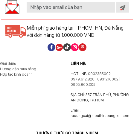
Miễn phí giao hàng tại TP.HCM, HN, Đà Nẵng
với đơn hàng từ 1.000.000 VNĐ
Giới thiệu
LIÊN HỆ:
Hướng dẫn mua hàng
HOTLINE:
0902385002
|
Hợp tác kinh doanh
0979.612.820 | 0931216002
|
0905.860.305
ĐỊA CHỈ: 357 TRẦN PHÚ, PHƯỜNG
AN ĐÔNG, TP.HCM
Email:
ruoungoai@sieuthiruoungoai.com
THƯỞNG THỨC CÓ TRÁCH NHIỆM