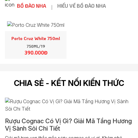
BỒ ĐÀO NHA
HIỂU VỀ BỒ ĐÀO NHA
|
Porto Cruz White 750ml
750ML/19
390.000Đ
CHIA SẺ - KẾT NỐI KIẾN THỨC
Rượu Cognac Có Vị Gì? Giải Mã Tầng Hương
Vị Sành Sỏi Chi Tiết
Giải mã trọn vẹn thắc mắc rượu cognac có vị gì. Khám phá