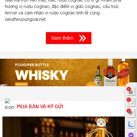
hương vị rượu cognac, đặc điểm vị giác cognac, cấu trúc
terroir và cảm nhận vị rượu cognac tinh tế cùng
sieuthiruoungoai.net.
Xem thêm
0
0
MUA BÁN VÀ KÝ GỬI
0