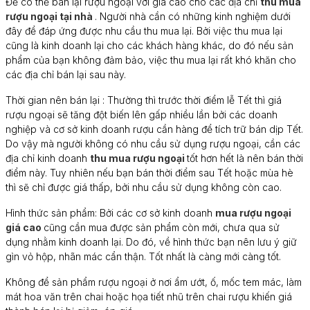
Để có thể bán lại rượu ngoại với giá cao cho các địa chỉ
thu mua
rượu ngoại tại nhà
. Người nhà cần có những kinh nghiệm dưới
đây để đáp ứng được nhu cầu thu mua lại. Bởi việc thu mua lại
cũng là kinh doanh lại cho các khách hàng khác, do đó nếu sản
phẩm của bạn không đảm bảo, việc thu mua lại rất khó khăn cho
các địa chỉ bán lại sau này.
Thời gian nên bán lại : Thường thì trước thời điểm lễ Tết thì giá
rượu ngoại sẽ tăng đột biến lên gấp nhiều lần bởi các doanh
nghiệp và cơ sở kinh doanh rượu cần hàng để tích trữ bán dịp Tết.
Do vậy mà người không có nhu cầu sử dụng rượu ngoại, cần các
địa chỉ kinh doanh
thu mua rượu ngoại
tốt hơn hết là nên bán thời
điểm này. Tuy nhiên nếu bạn bán thời điểm sau Tết hoặc mùa hè
thì sẽ chỉ được giá thấp, bởi nhu cầu sử dụng không còn cao.
Hình thức sản phẩm: Bởi các cơ sở kinh doanh
mua rượu ngoại
giá cao
cũng cần mua được sản phẩm còn mới, chưa qua sử
dụng nhằm kinh doanh lại. Do đó, về hình thức bạn nên lưu ý giữ
gìn vỏ hộp, nhãn mác cẩn thận. Tốt nhất là càng mới càng tốt.
Không để sản phẩm rượu ngoại ở nơi ẩm ướt, ố, mốc tem mác, làm
mát hoa văn trên chai hoặc họa tiết nhũ trên chai rượu khiến giá