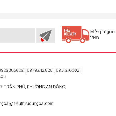
Miễn phí giao
VNĐ
0902385002
|
0979.612.820 | 0931216002
|
305
357 TRẦN PHÚ, PHƯỜNG AN ĐÔNG,
ungoai@sieuthiruoungoai.com