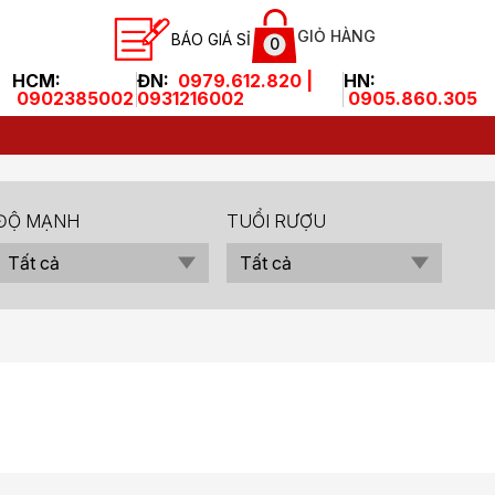
GIỎ HÀNG
BÁO GIÁ SỈ
0
HCM:
ĐN:
0979.612.820 |
HN:
0902385002
0931216002
0905.860.305
ĐỘ MẠNH
TUỔI RƯỢU
Tất cả
Tất cả