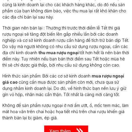
cũng là kinh doanh lại cho các khách hàng khác, do đó nếu sản
phẩm của bạn không đảm bảo, việc thu mua lại rất khó khăn cho
các địa chỉ bán lại sau này.
Thời gian nên bán lại : Thường thì trước thời điểm lễ Tết thì giá
rượu ngoại sẽ tăng đột biến lên gấp nhiều lần bởi các doanh
nghiệp và cơ sở kinh doanh rượu cần hàng để tích trữ bán dịp Tết.
Do vậy mà người không có nhu cầu sử dụng rượu ngoại, cần các
địa chỉ kinh doanh
thu mua rượu ngoại
tốt hơn hết là nên bán thời
điểm này. Tuy nhiên nếu bạn bán thời điểm sau Tết hoặc mùa hè
thì sẽ chỉ được giá thấp, bởi nhu cầu sử dụng không còn cao.
Hình thức sản phẩm: Bởi các cơ sở kinh doanh
mua rượu ngoại
giá cao
cũng cần mua được sản phẩm còn mới, chưa qua sử
dụng nhằm kinh doanh lại. Do đó, về hình thức bạn nên lưu ý giữ
gìn vỏ hộp, nhãn mác cẩn thận. Tốt nhất là càng mới càng tốt.
Không để sản phẩm rượu ngoại ở nơi ẩm ướt, ố, mốc tem mác, làm
mát hoa văn trên chai hoặc họa tiết nhũ trên chai rượu khiến giá
thành bán lại bị giảm, ép giá.
Xem thêm