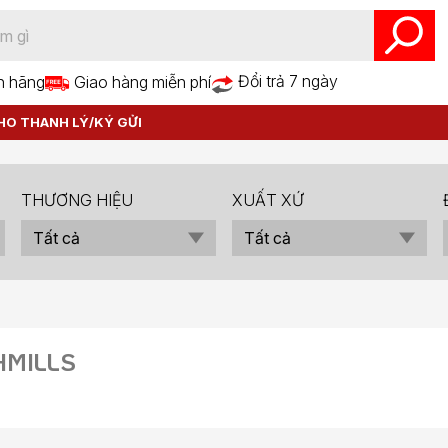
Đổi trả 7 ngày
h hãng
Giao hàng miễn phí
HO THANH LÝ/KÝ GỬI
THƯƠNG HIỆU
XUẤT XỨ
Tất cả
Tất cả
HMILLS