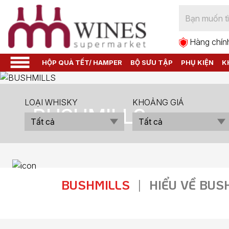
Hàng chín
HỘP QUÀ TẾT/ HAMPER
BỘ SƯU TẬP
PHỤ KIỆN
K
LOẠI WHISKY
KHOẢNG GIÁ
BUSHMILLS
Tất cả
Tất cả
BUSHMILLS
|
HIỂU VỀ BUS