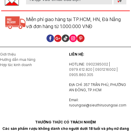
Miễn phí giao hàng tại TP.HCM, HN, Đà Nẵng
với đơn hàng từ 1.000.000 VNĐ
Giới thiệu
LIÊN HỆ:
Hướng dẫn mua hàng
HOTLINE:
0902385002
|
Hợp tác kinh doanh
0979.612.820 | 0931216002
|
0905.860.305
ĐỊA CHỈ: 357 TRẦN PHÚ, PHƯỜNG
AN ĐÔNG, TP.HCM
Email:
ruoungoai@sieuthiruoungoai.com
THƯỞNG THỨC CÓ TRÁCH NHIỆM
Các sản phẩm rượu không dành cho người dưới 18 tuổi và phụ nữ đang