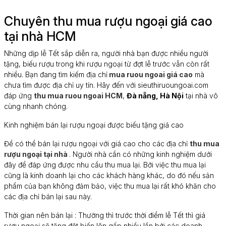
Chuyên thu mua rượu ngoại giá cao
tại nhà HCM
Những dịp lễ Tết sắp diễn ra, người nhà bạn được nhiều người
tặng, biếu rượu trong khi rượu ngoại từ đợt lễ trước vẫn còn rất
nhiều. Bạn đang tìm kiếm địa chỉ
mua ruou ngoai giá cao
mà
chưa tìm được địa chỉ uy tín. Hãy đến với sieuthiruoungoai.com
đáp ứng
thu mua ruou ngoai HCM
,
Đà nẵng, Hà Nội
tại nhà vô
cùng nhanh chóng.
Kinh nghiệm bán lại rượu ngoại được biếu tặng giá cao
Để có thể bán lại rượu ngoại với giá cao cho các địa chỉ
thu mua
rượu ngoại tại nhà
. Người nhà cần có những kinh nghiệm dưới
đây để đáp ứng được nhu cầu thu mua lại. Bởi việc thu mua lại
cũng là kinh doanh lại cho các khách hàng khác, do đó nếu sản
phẩm của bạn không đảm bảo, việc thu mua lại rất khó khăn cho
các địa chỉ bán lại sau này.
Thời gian nên bán lại : Thường thì trước thời điểm lễ Tết thì giá
rượu ngoại sẽ tăng đột biến lên gấp nhiều lần bởi các doanh