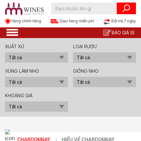
Hàng chính hãng
Đổi trả 7 ngày
Giao hàng miễn phí
BÁO GIÁ SỈ
XUẤT XỨ
LOẠI RƯỢU
VÙNG LÀM NHO
GIỐNG NHO
KHOẢNG GIÁ
CHARDONNAY
HIỂU VỀ CHARDONNAY
|