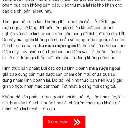
phẩm của bạn không đảm bảo, việc thu mua lại rất khó khăn cho
các địa chỉ bán lại sau này.
Thời gian nên bán lại : Thường thì trước thời điểm lễ Tết thì giá
rượu ngoại sẽ tăng đột biến lên gấp nhiều lần bởi các doanh
nghiệp và cơ sở kinh doanh rượu cần hàng để tích trữ bán dịp Tết.
Do vậy mà người không có nhu cầu sử dụng rượu ngoại, cần các
địa chỉ kinh doanh
thu mua rượu ngoại
tốt hơn hết là nên bán thời
điểm này. Tuy nhiên nếu bạn bán thời điểm sau Tết hoặc mùa hè
thì sẽ chỉ được giá thấp, bởi nhu cầu sử dụng không còn cao.
Hình thức sản phẩm: Bởi các cơ sở kinh doanh
mua rượu ngoại
giá cao
cũng cần mua được sản phẩm còn mới, chưa qua sử
dụng nhằm kinh doanh lại. Do đó, về hình thức bạn nên lưu ý giữ
gìn vỏ hộp, nhãn mác cẩn thận. Tốt nhất là càng mới càng tốt.
Không để sản phẩm rượu ngoại ở nơi ẩm ướt, ố, mốc tem mác, làm
mát hoa văn trên chai hoặc họa tiết nhũ trên chai rượu khiến giá
thành bán lại bị giảm, ép giá.
Xem thêm