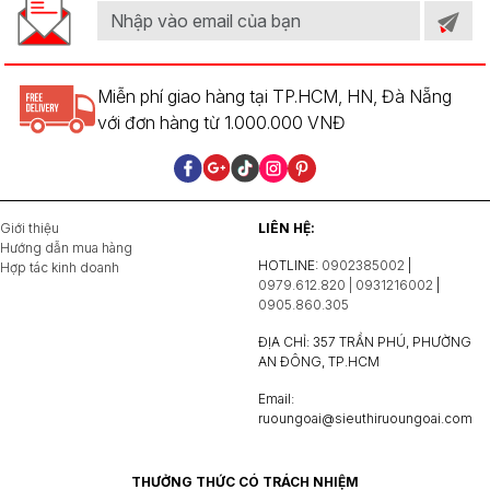
Miễn phí giao hàng tại TP.HCM, HN, Đà Nẵng
với đơn hàng từ 1.000.000 VNĐ
Giới thiệu
LIÊN HỆ:
Hướng dẫn mua hàng
HOTLINE:
0902385002
|
Hợp tác kinh doanh
0979.612.820 | 0931216002
|
0905.860.305
ĐỊA CHỈ: 357 TRẦN PHÚ, PHƯỜNG
AN ĐÔNG, TP.HCM
Email:
ruoungoai@sieuthiruoungoai.com
THƯỞNG THỨC CÓ TRÁCH NHIỆM