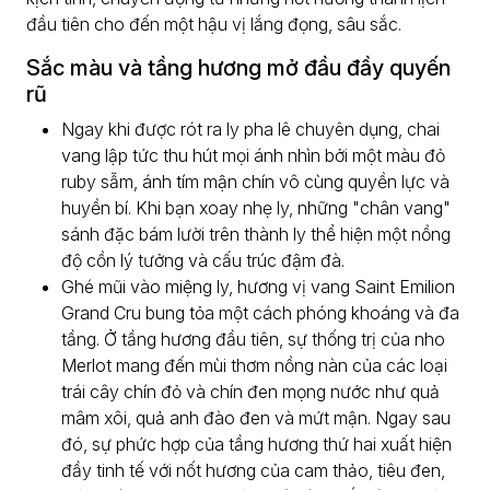
đầu tiên cho đến một hậu vị lắng đọng, sâu sắc.
Sắc màu và tầng hương mở đầu đầy quyến
rũ
Ngay khi được rót ra ly pha lê chuyên dụng, chai
vang lập tức thu hút mọi ánh nhìn bởi một màu đỏ
ruby sẫm, ánh tím mận chín vô cùng quyền lực và
huyền bí. Khi bạn xoay nhẹ ly, những "chân vang"
sánh đặc bám lười trên thành ly thể hiện một nồng
độ cồn lý tưởng và cấu trúc đậm đà.
Ghé mũi vào miệng ly, hương vị vang Saint Emilion
Grand Cru bung tỏa một cách phóng khoáng và đa
tầng. Ở tầng hương đầu tiên, sự thống trị của nho
Merlot mang đến mùi thơm nồng nàn của các loại
trái cây chín đỏ và chín đen mọng nước như quả
mâm xôi, quả anh đào đen và mứt mận. Ngay sau
đó, sự phức hợp của tầng hương thứ hai xuất hiện
đầy tinh tế với nốt hương của cam thảo, tiêu đen,