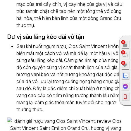
mạc của trái cây chín, vị cay nhẹ của gia vị và cấu
trúc tannin chặt chẽ tạo nên một tổng thể vô cùng
hài hòa, thể hiện bản lĩnh của một dòng Grand Cru
thực thụ.
Dư vị sâu lắng kéo dài vô tận
0
Sau khi nuốt ngụm rượu, Clos Saint Vincent không
biến mất một cách vội vã mà để lại một hậu vị vô
0
cùng sâu lắng kéo dài. Cảm giác ấm áp của nồng
0
độ cồn quyện cùng vị chát thanh lịch của sồi già,
hương vani béo và nốt hương khoáng đạt độc đáo
của đá vôi lưu lại trong cuống họng hàng chục giây
sau đó. Đây là đặc điểm chỉ xuất hiện ở những chai
vang cao cấp có tiềm năng trưởng thành lâu năm,
mang lại cảm giác thỏa mãn tuyệt đối cho người
thưởng thức.