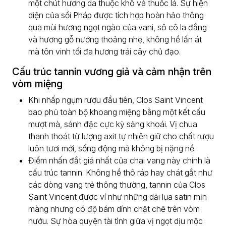
một chút hương da thuộc khô và thuốc lá. Sự hiện
diện của sồi Pháp được tích hợp hoàn hảo thông
qua mùi hương ngọt ngào của vani, sô cô la đắng
và hương gỗ nướng thoảng nhẹ, không hề lấn át
mà tôn vinh tối đa hương trái cây chủ đạo.
Cấu trúc tannin vương giả và cảm nhận trên
vòm miệng
Khi nhấp ngụm rượu đầu tiên, Clos Saint Vincent
bao phủ toàn bộ khoang miệng bằng một kết cấu
mượt mà, sánh đặc cực kỳ sảng khoái. Vị chua
thanh thoát từ lượng axit tự nhiên giữ cho chất rượu
luôn tươi mới, sống động mà không bị nặng nề.
Điểm nhấn đắt giá nhất của chai vang này chính là
cấu trúc tannin. Không hề thô ráp hay chát gắt như
các dòng vang trẻ thông thường, tannin của Clos
Saint Vincent được ví như những dải lụa satin mịn
màng nhưng có độ bám dính chặt chẽ trên vòm
nướu. Sự hòa quyện tài tình giữa vị ngọt dịu mộc