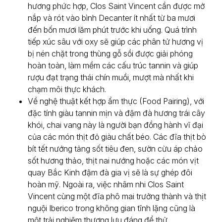
hương phức hợp, Clos Saint Vincent cần được mở
nắp và rót vào bình Decanter ít nhất từ ba mươi
đến bốn mươi lăm phút trước khi uống. Quá trình
tiếp xúc sâu với oxy sẽ giúp các phân tử hương vị
bị nén chặt trong thùng gỗ sồi được giải phóng
hoàn toàn, làm mềm các cấu trúc tannin và giúp
rượu đạt trạng thái chín muồi, mượt mà nhất khi
chạm môi thực khách.
Về nghệ thuật kết hợp ẩm thực (Food Pairing), với
đặc tính giàu tannin mịn và đậm đà hương trái cây
khói, chai vang này là người bạn đồng hành vĩ đại
của các món thịt đỏ giàu chất béo. Các đĩa thịt bò
bít tết nướng tảng sốt tiêu đen, sườn cừu áp chảo
sốt hương thảo, thịt nai nướng hoặc các món vịt
quay Bắc Kinh đậm đà gia vị sẽ là sự ghép đôi
hoàn mỹ. Ngoài ra, việc nhâm nhi Clos Saint
Vincent cùng một đĩa phô mai trưởng thành và thịt
nguội Iberico trong không gian tĩnh lặng cũng là
một trải nghiệm thượng lưu đáng để thử.