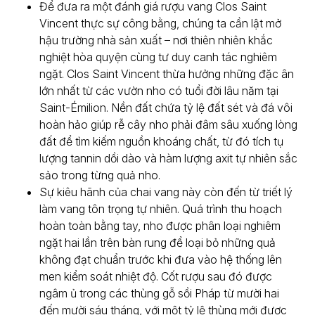
Để đưa ra một đánh giá rượu vang Clos Saint
Vincent thực sự công bằng, chúng ta cần lật mở
hậu trường nhà sản xuất – nơi thiên nhiên khắc
nghiệt hòa quyện cùng tư duy canh tác nghiêm
ngặt. Clos Saint Vincent thừa hưởng những đặc ân
lớn nhất từ các vườn nho có tuổi đời lâu năm tại
Saint-Émilion. Nền đất chứa tỷ lệ đất sét và đá vôi
hoàn hảo giúp rễ cây nho phải đâm sâu xuống lòng
đất để tìm kiếm nguồn khoáng chất, từ đó tích tụ
lượng tannin dồi dào và hàm lượng axit tự nhiên sắc
sảo trong từng quả nho.
Sự kiêu hãnh của chai vang này còn đến từ triết lý
làm vang tôn trọng tự nhiên. Quá trình thu hoạch
hoàn toàn bằng tay, nho được phân loại nghiêm
ngặt hai lần trên bàn rung để loại bỏ những quả
không đạt chuẩn trước khi đưa vào hệ thống lên
men kiểm soát nhiệt độ. Cốt rượu sau đó được
ngâm ủ trong các thùng gỗ sồi Pháp từ mười hai
đến mười sáu tháng, với một tỷ lệ thùng mới được