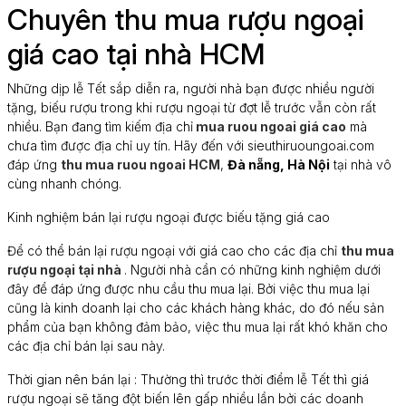
Chuyên thu mua rượu ngoại
giá cao tại nhà HCM
Những dịp lễ Tết sắp diễn ra, người nhà bạn được nhiều người
tặng, biếu rượu trong khi rượu ngoại từ đợt lễ trước vẫn còn rất
nhiều. Bạn đang tìm kiếm địa chỉ
mua ruou ngoai giá cao
mà
chưa tìm được địa chỉ uy tín. Hãy đến với sieuthiruoungoai.com
đáp ứng
thu mua ruou ngoai HCM
,
Đà nẵng, Hà Nội
tại nhà vô
cùng nhanh chóng.
Kinh nghiệm bán lại rượu ngoại được biếu tặng giá cao
Để có thể bán lại rượu ngoại với giá cao cho các địa chỉ
thu mua
rượu ngoại tại nhà
. Người nhà cần có những kinh nghiệm dưới
đây để đáp ứng được nhu cầu thu mua lại. Bởi việc thu mua lại
cũng là kinh doanh lại cho các khách hàng khác, do đó nếu sản
phẩm của bạn không đảm bảo, việc thu mua lại rất khó khăn cho
các địa chỉ bán lại sau này.
Thời gian nên bán lại : Thường thì trước thời điểm lễ Tết thì giá
rượu ngoại sẽ tăng đột biến lên gấp nhiều lần bởi các doanh