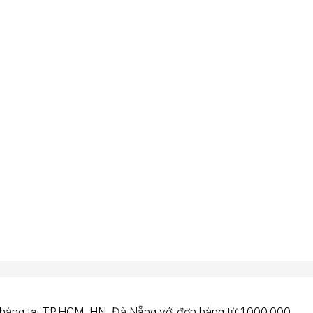
 hàng tại TP.HCM, HN, Đà Nẵng với đơn hàng từ 1.000.000