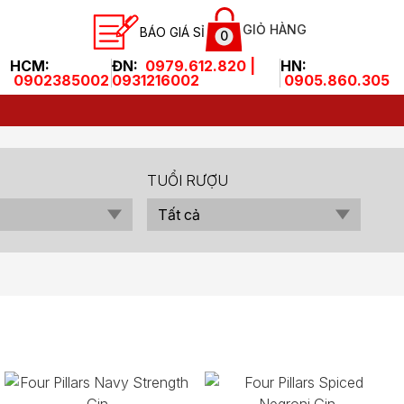
GIỎ HÀNG
BÁO GIÁ SỈ
0
HCM:
ĐN:
0979.612.820 |
HN:
0902385002
0931216002
0905.860.305
TUỔI RƯỢU