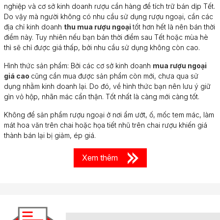
nghiệp và cơ sở kinh doanh rượu cần hàng để tích trữ bán dịp Tết.
Do vậy mà người không có nhu cầu sử dụng rượu ngoại, cần các
địa chỉ kinh doanh
thu mua rượu ngoại
tốt hơn hết là nên bán thời
điểm này. Tuy nhiên nếu bạn bán thời điểm sau Tết hoặc mùa hè
thì sẽ chỉ được giá thấp, bởi nhu cầu sử dụng không còn cao.
Hình thức sản phẩm: Bởi các cơ sở kinh doanh
mua rượu ngoại
giá cao
cũng cần mua được sản phẩm còn mới, chưa qua sử
dụng nhằm kinh doanh lại. Do đó, về hình thức bạn nên lưu ý giữ
gìn vỏ hộp, nhãn mác cẩn thận. Tốt nhất là càng mới càng tốt.
Không để sản phẩm rượu ngoại ở nơi ẩm ướt, ố, mốc tem mác, làm
mát hoa văn trên chai hoặc họa tiết nhũ trên chai rượu khiến giá
thành bán lại bị giảm, ép giá.
Xem thêm