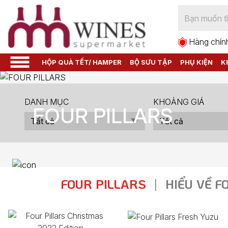
Hàng chín
HỘP QUÀ TẾT/ HAMPER
BỘ SƯU TẬP
PHỤ KIỆN
K
DANH MỤC
KHOẢNG GIÁ
FOUR PILLARS
FOUR PILLARS
|
HIỂU VỀ F