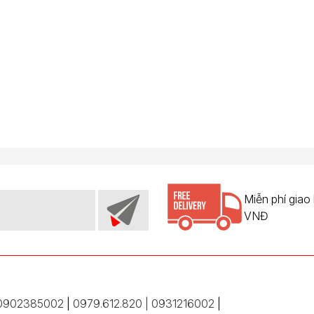
Miễn phí giao
VNĐ
0902385002
|
0979.612.820 | 0931216002
|