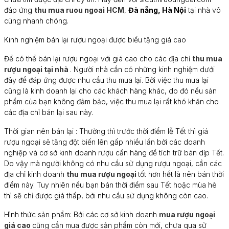
đáp ứng
thu mua ruou ngoai HCM
,
Đà nẵng, Hà Nội
tại nhà vô
cùng nhanh chóng.
Kinh nghiệm bán lại rượu ngoại được biếu tặng giá cao
Để có thể bán lại rượu ngoại với giá cao cho các địa chỉ
thu mua
rượu ngoại tại nhà
. Người nhà cần có những kinh nghiệm dưới
đây để đáp ứng được nhu cầu thu mua lại. Bởi việc thu mua lại
cũng là kinh doanh lại cho các khách hàng khác, do đó nếu sản
phẩm của bạn không đảm bảo, việc thu mua lại rất khó khăn cho
các địa chỉ bán lại sau này.
Thời gian nên bán lại : Thường thì trước thời điểm lễ Tết thì giá
rượu ngoại sẽ tăng đột biến lên gấp nhiều lần bởi các doanh
nghiệp và cơ sở kinh doanh rượu cần hàng để tích trữ bán dịp Tết.
Do vậy mà người không có nhu cầu sử dụng rượu ngoại, cần các
địa chỉ kinh doanh
thu mua rượu ngoại
tốt hơn hết là nên bán thời
điểm này. Tuy nhiên nếu bạn bán thời điểm sau Tết hoặc mùa hè
thì sẽ chỉ được giá thấp, bởi nhu cầu sử dụng không còn cao.
Hình thức sản phẩm: Bởi các cơ sở kinh doanh
mua rượu ngoại
giá cao
cũng cần mua được sản phẩm còn mới, chưa qua sử