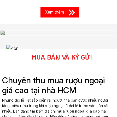
Xem thêm
MUA BÁN VÀ KÝ GỬI
Chuyên thu mua rượu ngoại
giá cao tại nhà HCM
Những dịp lễ Tết sắp diễn ra, người nhà bạn được nhiều người
tặng, biếu rượu trong khi rượu ngoại từ đợt lễ trước vẫn còn rất
nhiều. Bạn đang tìm kiếm địa chỉ
mua ruou ngoai giá cao
mà
chưa tìm được địa chỉ uy tín. Hãy đến với sieuthiruoungoai.com