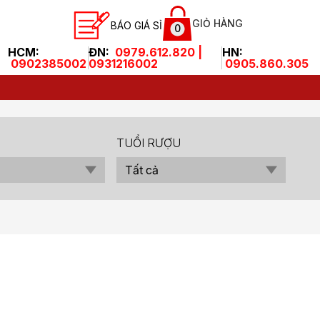
GIỎ HÀNG
BÁO GIÁ SỈ
0
HCM:
ĐN:
0979.612.820 |
HN:
0902385002
0931216002
0905.860.305
TUỔI RƯỢU