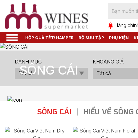
Hàng chín
HỘP QUÀ TẾT/ HAMPER
BỘ SƯU TẬP
PHỤ KIỆN
K
DANH MỤC
KHOẢNG GIÁ
SÔNG CÁI
SÔNG CÁI
|
HIỂU VỀ SÔNG 