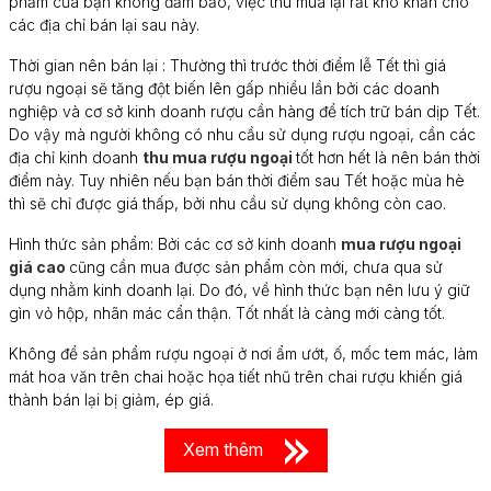
phẩm của bạn không đảm bảo, việc thu mua lại rất khó khăn cho
các địa chỉ bán lại sau này.
Thời gian nên bán lại : Thường thì trước thời điểm lễ Tết thì giá
rượu ngoại sẽ tăng đột biến lên gấp nhiều lần bởi các doanh
nghiệp và cơ sở kinh doanh rượu cần hàng để tích trữ bán dịp Tết.
Do vậy mà người không có nhu cầu sử dụng rượu ngoại, cần các
địa chỉ kinh doanh
thu mua rượu ngoại
tốt hơn hết là nên bán thời
điểm này. Tuy nhiên nếu bạn bán thời điểm sau Tết hoặc mùa hè
thì sẽ chỉ được giá thấp, bởi nhu cầu sử dụng không còn cao.
Hình thức sản phẩm: Bởi các cơ sở kinh doanh
mua rượu ngoại
giá cao
cũng cần mua được sản phẩm còn mới, chưa qua sử
dụng nhằm kinh doanh lại. Do đó, về hình thức bạn nên lưu ý giữ
gìn vỏ hộp, nhãn mác cẩn thận. Tốt nhất là càng mới càng tốt.
Không để sản phẩm rượu ngoại ở nơi ẩm ướt, ố, mốc tem mác, làm
mát hoa văn trên chai hoặc họa tiết nhũ trên chai rượu khiến giá
thành bán lại bị giảm, ép giá.
Xem thêm