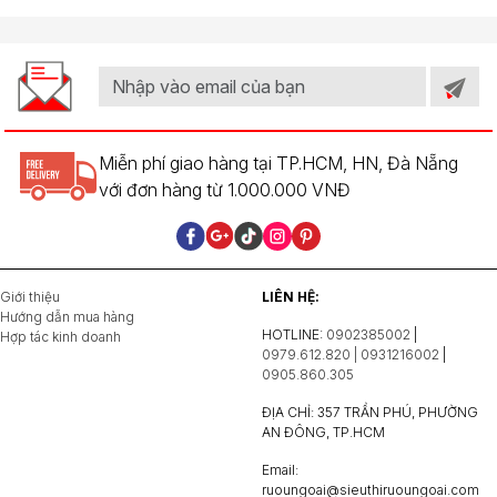
Miễn phí giao hàng tại TP.HCM, HN, Đà Nẵng
với đơn hàng từ 1.000.000 VNĐ
Giới thiệu
LIÊN HỆ:
Hướng dẫn mua hàng
HOTLINE:
0902385002
|
Hợp tác kinh doanh
0979.612.820 | 0931216002
|
0905.860.305
ĐỊA CHỈ: 357 TRẦN PHÚ, PHƯỜNG
AN ĐÔNG, TP.HCM
Email:
ruoungoai@sieuthiruoungoai.com