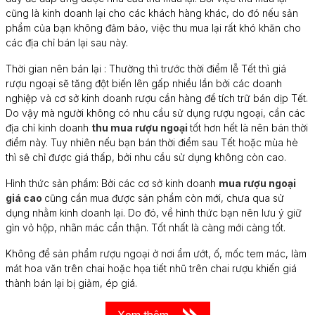
cũng là kinh doanh lại cho các khách hàng khác, do đó nếu sản
phẩm của bạn không đảm bảo, việc thu mua lại rất khó khăn cho
các địa chỉ bán lại sau này.
Thời gian nên bán lại : Thường thì trước thời điểm lễ Tết thì giá
rượu ngoại sẽ tăng đột biến lên gấp nhiều lần bởi các doanh
nghiệp và cơ sở kinh doanh rượu cần hàng để tích trữ bán dịp Tết.
Do vậy mà người không có nhu cầu sử dụng rượu ngoại, cần các
địa chỉ kinh doanh
thu mua rượu ngoại
tốt hơn hết là nên bán thời
điểm này. Tuy nhiên nếu bạn bán thời điểm sau Tết hoặc mùa hè
thì sẽ chỉ được giá thấp, bởi nhu cầu sử dụng không còn cao.
Hình thức sản phẩm: Bởi các cơ sở kinh doanh
mua rượu ngoại
giá cao
cũng cần mua được sản phẩm còn mới, chưa qua sử
dụng nhằm kinh doanh lại. Do đó, về hình thức bạn nên lưu ý giữ
gìn vỏ hộp, nhãn mác cẩn thận. Tốt nhất là càng mới càng tốt.
Không để sản phẩm rượu ngoại ở nơi ẩm ướt, ố, mốc tem mác, làm
mát hoa văn trên chai hoặc họa tiết nhũ trên chai rượu khiến giá
thành bán lại bị giảm, ép giá.