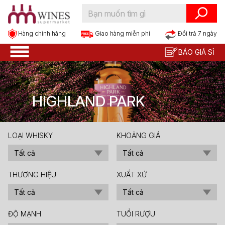
Hàng chính hãng
Đổi trả 7 ngày
Giao hàng miễn phí
BÁO GIÁ SỈ
HIGHLAND PARK
LOẠI WHISKY
KHOẢNG GIÁ
THƯƠNG HIỆU
XUẤT XỨ
ĐỘ MẠNH
TUỔI RƯỢU