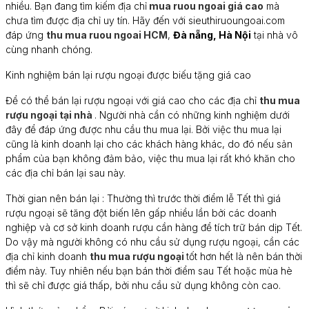
nhiều. Bạn đang tìm kiếm địa chỉ
mua ruou ngoai giá cao
mà
chưa tìm được địa chỉ uy tín. Hãy đến với sieuthiruoungoai.com
đáp ứng
thu mua ruou ngoai HCM
,
Đà nẵng, Hà Nội
tại nhà vô
cùng nhanh chóng.
Kinh nghiệm bán lại rượu ngoại được biếu tặng giá cao
Để có thể bán lại rượu ngoại với giá cao cho các địa chỉ
thu mua
rượu ngoại tại nhà
. Người nhà cần có những kinh nghiệm dưới
đây để đáp ứng được nhu cầu thu mua lại. Bởi việc thu mua lại
cũng là kinh doanh lại cho các khách hàng khác, do đó nếu sản
phẩm của bạn không đảm bảo, việc thu mua lại rất khó khăn cho
các địa chỉ bán lại sau này.
Thời gian nên bán lại : Thường thì trước thời điểm lễ Tết thì giá
rượu ngoại sẽ tăng đột biến lên gấp nhiều lần bởi các doanh
nghiệp và cơ sở kinh doanh rượu cần hàng để tích trữ bán dịp Tết.
Do vậy mà người không có nhu cầu sử dụng rượu ngoại, cần các
địa chỉ kinh doanh
thu mua rượu ngoại
tốt hơn hết là nên bán thời
điểm này. Tuy nhiên nếu bạn bán thời điểm sau Tết hoặc mùa hè
thì sẽ chỉ được giá thấp, bởi nhu cầu sử dụng không còn cao.