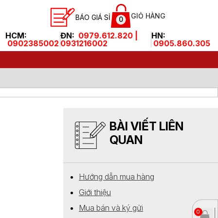
GIỎ HÀNG
BÁO GIÁ SỈ
0
HCM:
ĐN:
0979.612.820 |
HN:
0902385002
0931216002
0905.860.305
BÀI VIẾT LIÊN
QUAN
Hướng dẫn mua hàng
Giới thiệu
Mua bán và ký gửi
0