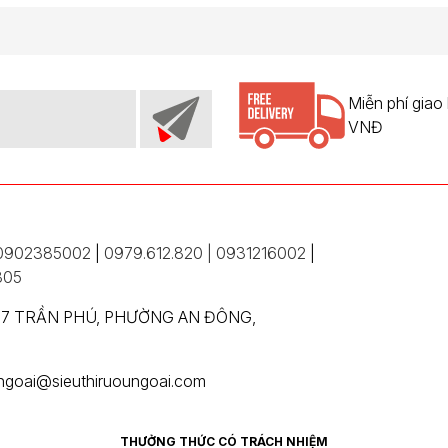
Miễn phí giao
VNĐ
0902385002
|
0979.612.820 | 0931216002
|
305
357 TRẦN PHÚ, PHƯỜNG AN ĐÔNG,
ungoai@sieuthiruoungoai.com
THƯỞNG THỨC CÓ TRÁCH NHIỆM