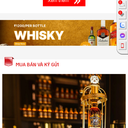
Xem thêm
0
0
MUA BÁN VÀ KÝ GỬI