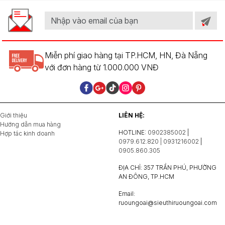
Miễn phí giao hàng tại TP.HCM, HN, Đà Nẵng
với đơn hàng từ 1.000.000 VNĐ
Giới thiệu
LIÊN HỆ:
Hướng dẫn mua hàng
HOTLINE:
0902385002
|
Hợp tác kinh doanh
0979.612.820 | 0931216002
|
0905.860.305
ĐỊA CHỈ: 357 TRẦN PHÚ, PHƯỜNG
AN ĐÔNG, TP.HCM
Email:
ruoungoai@sieuthiruoungoai.com