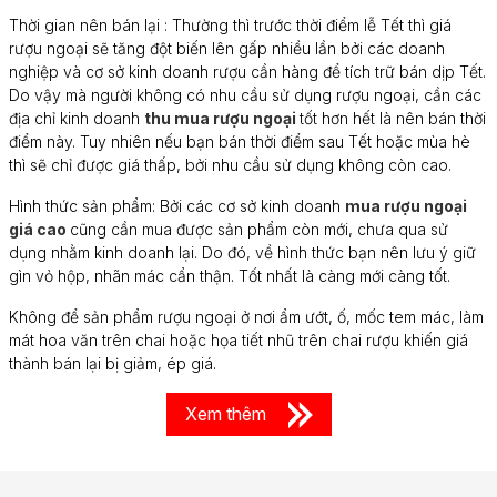
Thời gian nên bán lại : Thường thì trước thời điểm lễ Tết thì giá
rượu ngoại sẽ tăng đột biến lên gấp nhiều lần bởi các doanh
nghiệp và cơ sở kinh doanh rượu cần hàng để tích trữ bán dịp Tết.
Do vậy mà người không có nhu cầu sử dụng rượu ngoại, cần các
địa chỉ kinh doanh
thu mua rượu ngoại
tốt hơn hết là nên bán thời
điểm này. Tuy nhiên nếu bạn bán thời điểm sau Tết hoặc mùa hè
thì sẽ chỉ được giá thấp, bởi nhu cầu sử dụng không còn cao.
Hình thức sản phẩm: Bởi các cơ sở kinh doanh
mua rượu ngoại
giá cao
cũng cần mua được sản phẩm còn mới, chưa qua sử
dụng nhằm kinh doanh lại. Do đó, về hình thức bạn nên lưu ý giữ
gìn vỏ hộp, nhãn mác cẩn thận. Tốt nhất là càng mới càng tốt.
Không để sản phẩm rượu ngoại ở nơi ẩm ướt, ố, mốc tem mác, làm
mát hoa văn trên chai hoặc họa tiết nhũ trên chai rượu khiến giá
thành bán lại bị giảm, ép giá.
Xem thêm