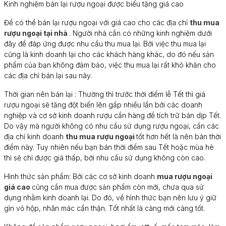
Kinh nghiệm bán lại rượu ngoại được biếu tặng giá cao
Để có thể bán lại rượu ngoại với giá cao cho các địa chỉ
thu mua
rượu ngoại tại nhà
. Người nhà cần có những kinh nghiệm dưới
đây để đáp ứng được nhu cầu thu mua lại. Bởi việc thu mua lại
cũng là kinh doanh lại cho các khách hàng khác, do đó nếu sản
phẩm của bạn không đảm bảo, việc thu mua lại rất khó khăn cho
các địa chỉ bán lại sau này.
Thời gian nên bán lại : Thường thì trước thời điểm lễ Tết thì giá
rượu ngoại sẽ tăng đột biến lên gấp nhiều lần bởi các doanh
nghiệp và cơ sở kinh doanh rượu cần hàng để tích trữ bán dịp Tết.
Do vậy mà người không có nhu cầu sử dụng rượu ngoại, cần các
địa chỉ kinh doanh
thu mua rượu ngoại
tốt hơn hết là nên bán thời
điểm này. Tuy nhiên nếu bạn bán thời điểm sau Tết hoặc mùa hè
thì sẽ chỉ được giá thấp, bởi nhu cầu sử dụng không còn cao.
Hình thức sản phẩm: Bởi các cơ sở kinh doanh
mua rượu ngoại
giá cao
cũng cần mua được sản phẩm còn mới, chưa qua sử
dụng nhằm kinh doanh lại. Do đó, về hình thức bạn nên lưu ý giữ
gìn vỏ hộp, nhãn mác cẩn thận. Tốt nhất là càng mới càng tốt.