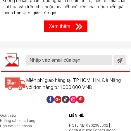
Không để sản phẩm rượu ngoại ở nơi ẩm ướt, ố, mốc tem mác, làm
mát hoa văn trên chai hoặc họa tiết nhũ trên chai rượu khiến giá
thành bán lại bị giảm, ép giá.
Xem thêm
Miễn phí giao hàng tại TP.HCM, HN, Đà Nẵng
với đơn hàng từ 1.000.000 VNĐ
Giới thiệu
LIÊN HỆ:
Hướng dẫn mua hàng
HOTLINE:
0902385002
|
Hợp tác kinh doanh
0979.612.820 | 0931216002
|