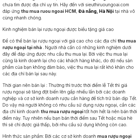
chưa tìm được địa chỉ uy tín. Hãy đến với sieuthiruoungoai.com
đáp ứng
thu mua ruou ngoai HCM
,
Đà nẵng, Hà Nội
tại nhà vô
cùng nhanh chóng.
Kinh nghiệm bán lại rượu ngoại được biếu tặng giá cao
Để có thể bán lại rượu ngoại với giá cao cho các địa chỉ
thu mua
rượu ngoại tại nhà
. Người nhà cần có những kinh nghiệm dưới
đây để đáp ứng được nhu cầu thu mua lại. Bởi việc thu mua lại
cũng là kinh doanh lại cho các khách hàng khác, do đó nếu sản
phẩm của bạn không đảm bảo, việc thu mua lại rất khó khăn cho
các địa chỉ bán lại sau này.
Thời gian nên bán lại : Thường thì trước thời điểm lễ Tết thì giá
rượu ngoại sẽ tăng đột biến lên gấp nhiều lần bởi các doanh
nghiệp và cơ sở kinh doanh rượu cần hàng để tích trữ bán dịp Tết.
Do vậy mà người không có nhu cầu sử dụng rượu ngoại, cần các
địa chỉ kinh doanh
thu mua rượu ngoại
tốt hơn hết là nên bán thời
điểm này. Tuy nhiên nếu bạn bán thời điểm sau Tết hoặc mùa hè
thì sẽ chỉ được giá thấp, bởi nhu cầu sử dụng không còn cao.
Hình thức sản phẩm: Bởi các cơ sở kinh doanh
mua rượu ngoại