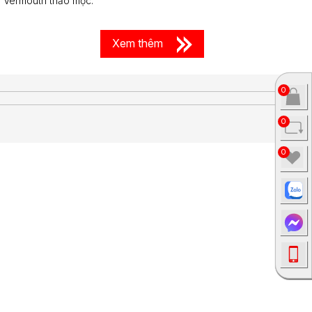
Vermouth thảo mộc.
Xem thêm
0
0
0