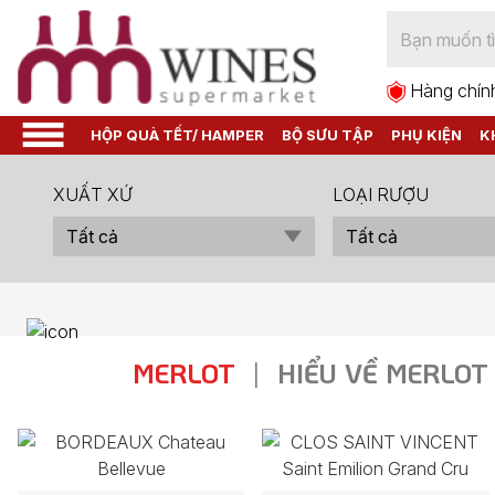
Hàng chín
HỘP QUÀ TẾT/ HAMPER
BỘ SƯU TẬP
PHỤ KIỆN
K
XUẤT XỨ
LOẠI RƯỢU
MERLOT
|
HIỂU VỀ MERLOT