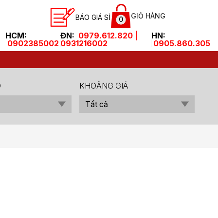
GIỎ HÀNG
BÁO GIÁ SỈ
0
HCM:
ĐN:
0979.612.820 |
HN:
0902385002
0931216002
0905.860.305
O
KHOẢNG GIÁ