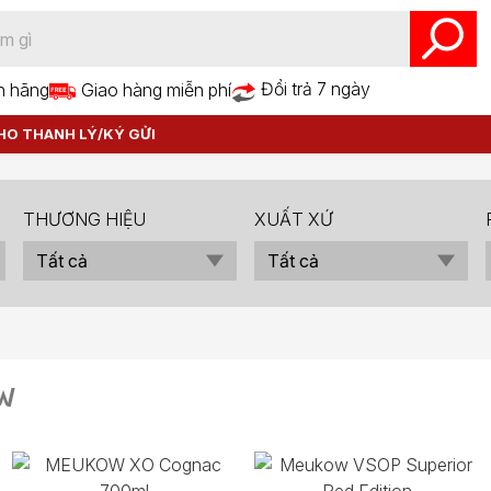
Đổi trả 7 ngày
h hãng
Giao hàng miễn phí
HO THANH LÝ/KÝ GỬI
THƯƠNG HIỆU
XUẤT XỨ
W