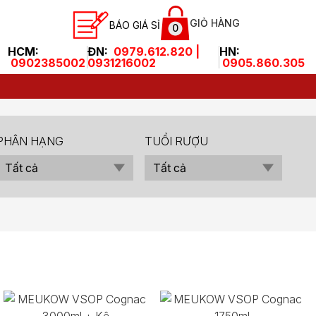
GIỎ HÀNG
BÁO GIÁ SỈ
0
HCM:
ĐN:
0979.612.820 |
HN:
0902385002
0931216002
0905.860.305
PHÂN HẠNG
TUỔI RƯỢU