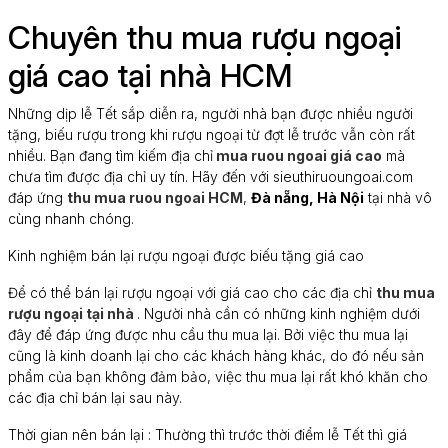
Chuyên thu mua rượu ngoại
giá cao tại nhà HCM
Những dịp lễ Tết sắp diễn ra, người nhà bạn được nhiều người
tặng, biếu rượu trong khi rượu ngoại từ đợt lễ trước vẫn còn rất
nhiều. Bạn đang tìm kiếm địa chỉ
mua ruou ngoai giá cao
mà
chưa tìm được địa chỉ uy tín. Hãy đến với sieuthiruoungoai.com
đáp ứng
thu mua ruou ngoai HCM
,
Đà nẵng, Hà Nội
tại nhà vô
cùng nhanh chóng.
Kinh nghiệm bán lại rượu ngoại được biếu tặng giá cao
Để có thể bán lại rượu ngoại với giá cao cho các địa chỉ
thu mua
rượu ngoại tại nhà
. Người nhà cần có những kinh nghiệm dưới
đây để đáp ứng được nhu cầu thu mua lại. Bởi việc thu mua lại
cũng là kinh doanh lại cho các khách hàng khác, do đó nếu sản
phẩm của bạn không đảm bảo, việc thu mua lại rất khó khăn cho
các địa chỉ bán lại sau này.
Thời gian nên bán lại : Thường thì trước thời điểm lễ Tết thì giá