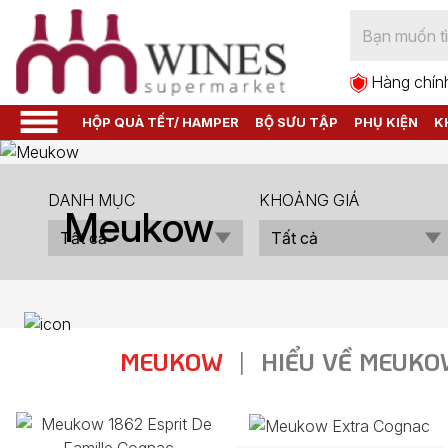
Hàng chín
HỘP QUÀ TẾT/ HAMPER
BỘ SƯU TẬP
PHỤ KIỆN
K
DANH MỤC
KHOẢNG GIÁ
Meukow
MEUKOW
|
HIỂU VỀ MEUKO