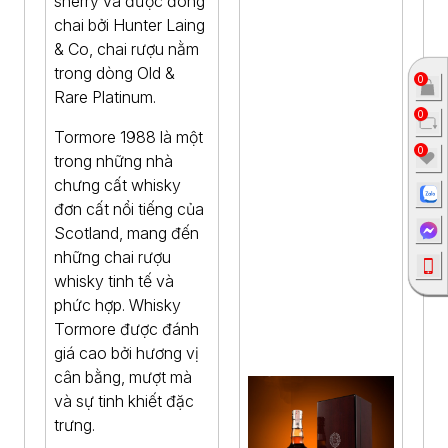
sherry và được đóng
chai bởi Hunter Laing
& Co, chai rượu nằm
trong dòng Old &
0
Rare Platinum.
0
Tormore 1988 là một
0
trong những nhà
chưng cất whisky
đơn cất nổi tiếng của
Scotland, mang đến
những chai rượu
whisky tinh tế và
phức hợp. Whisky
Tormore được đánh
giá cao bởi hương vị
cân bằng, mượt mà
và sự tinh khiết đặc
trưng.