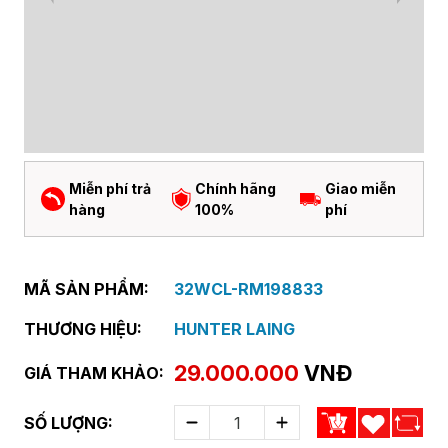
Miễn phí trả
Chính hãng
Giao miễn
hàng
100%
phí
MÃ SẢN PHẨM:
32WCL-RM198833
THƯƠNG HIỆU:
HUNTER LAING
29.000.000
VNĐ
GIÁ THAM KHẢO:
SỐ LƯỢNG: