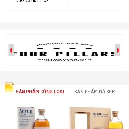
đáo và hiếm có.
SẢN PHẨM CÙNG LOẠI
SẢN PHẨM ĐÃ XEM
|