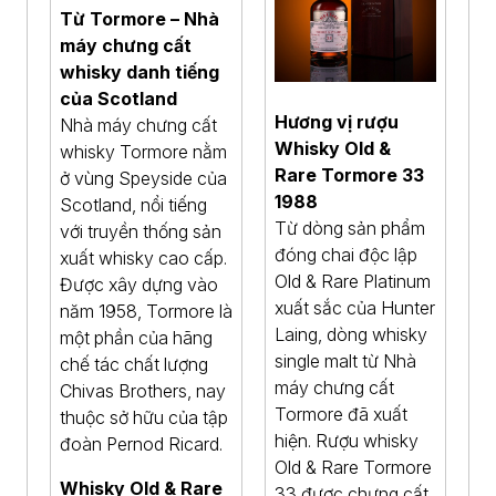
Từ Tormore – Nhà
máy chưng cất
whisky danh tiếng
của Scotland
Hương vị rượu
Nhà máy chưng cất
Whisky Old &
whisky Tormore nằm
Rare Tormore 33
ở vùng Speyside của
1988
Scotland, nổi tiếng
Từ dòng sản phẩm
với truyền thống sản
đóng chai độc lập
xuất whisky cao cấp.
Old & Rare Platinum
Được xây dựng vào
xuất sắc của Hunter
năm 1958, Tormore là
Laing, dòng whisky
một phần của hãng
single malt từ Nhà
chế tác chất lượng
máy chưng cất
Chivas Brothers, nay
Tormore đã xuất
thuộc sở hữu của tập
hiện. Rượu whisky
đoàn Pernod Ricard.
Old & Rare Tormore
Whisky Old & Rare
33 được chưng cất