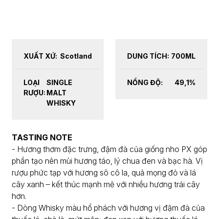
XUẤT XỨ:
Scotland
DUNG TÍCH:
700ML
LOẠI
SINGLE
NỒNG ĐỘ:
49,1%
RƯỢU:
MALT
WHISKY
TASTING NOTE
- Hương thơm đặc trưng, ​​đậm đà của giống nho PX góp
phần tạo nên mùi hương táo, lý chua đen và bạc hà. Vị
rượu phức tạp với hương sô cô la, quả mọng đỏ và lá
cây xanh – kết thúc mạnh mẽ với nhiều hương trái cây
hơn.
- Dòng Whisky màu hổ phách với hương vị đậm đà của