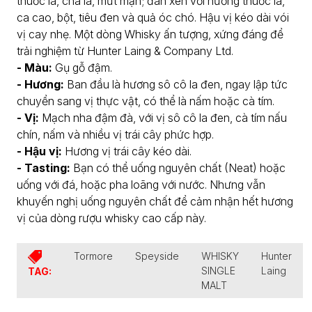
thuốc lá, chà là, mứt mận; đan xen với hương thuốc lá,
ca cao, bột, tiêu đen và quả óc chó. Hậu vị kéo dài vói
vị cay nhẹ. Một dòng Whisky ấn tượng, xứng đáng để
trải nghiệm từ Hunter Laing & Company Ltd.
- Màu:
Gụ gỗ đậm.
- Hương:
Ban đầu là hương sô cô la đen, ngay lập tức
chuyển sang vị thực vật, có thể là nấm hoặc cà tím.
- Vị:
Mạch nha đậm đà, với vị sô cô la đen, cà tím nấu
chín, nấm và nhiều vị trái cây phức hợp.
- Hậu vị:
Hương vị trái cây kéo dài.
- Tasting:
Bạn có thể uống nguyên chất (Neat) hoặc
uống với đá, hoặc pha loãng với nước. Nhưng vẫn
khuyến nghị uống nguyên chất để cảm nhận hết hương
vị của dòng rượu whisky cao cấp này.
Tormore
Speyside
WHISKY
Hunter
SINGLE
Laing
TAG:
MALT