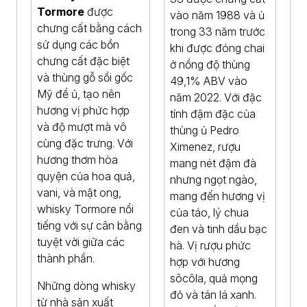
Tormore
được
vào năm 1988 và ủ
chưng cất bằng cách
trong 33 năm trước
sử dụng các bồn
khi được đóng chai
chưng cất đặc biệt
ở nồng độ thùng
và thùng gỗ sồi gốc
49,1% ABV vào
Mỹ để ủ, tạo nên
năm 2022. Với đặc
hương vị phức hợp
tính đậm đặc của
và độ mượt mà vô
thùng ủ Pedro
cùng đặc trưng. Với
Ximenez, rượu
hương thơm hòa
mang nét đậm đà
quyện của hoa quả,
nhưng ngọt ngào,
vani, và mật ong,
mang đến hương vị
whisky Tormore nổi
của táo, lý chua
tiếng với sự cân bằng
đen và tinh dầu bạc
tuyệt vời giữa các
hà. Vị rượu phức
thành phần.
hợp với hương
sôcôla, quả mọng
Những dòng whisky
đỏ và tán lá xanh.
từ nhà sản xuất