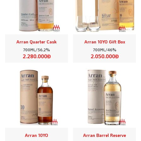
Arran Quarter Cask
Arran 10YO Gift Box
700ML/56,2%
700ML/46%
2.280.000Đ
2.050.000Đ
Arran 10YO
Arran Barrel Reserve