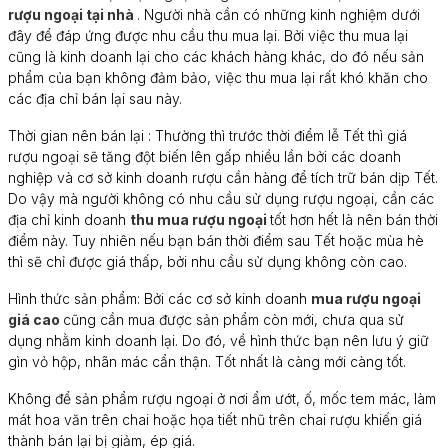
rượu ngoại tại nhà
. Người nhà cần có những kinh nghiệm dưới
đây để đáp ứng được nhu cầu thu mua lại. Bởi việc thu mua lại
cũng là kinh doanh lại cho các khách hàng khác, do đó nếu sản
phẩm của bạn không đảm bảo, việc thu mua lại rất khó khăn cho
các địa chỉ bán lại sau này.
Thời gian nên bán lại : Thường thì trước thời điểm lễ Tết thì giá
rượu ngoại sẽ tăng đột biến lên gấp nhiều lần bởi các doanh
nghiệp và cơ sở kinh doanh rượu cần hàng để tích trữ bán dịp Tết.
Do vậy mà người không có nhu cầu sử dụng rượu ngoại, cần các
địa chỉ kinh doanh
thu mua rượu ngoại
tốt hơn hết là nên bán thời
điểm này. Tuy nhiên nếu bạn bán thời điểm sau Tết hoặc mùa hè
thì sẽ chỉ được giá thấp, bởi nhu cầu sử dụng không còn cao.
Hình thức sản phẩm: Bởi các cơ sở kinh doanh
mua rượu ngoại
giá cao
cũng cần mua được sản phẩm còn mới, chưa qua sử
dụng nhằm kinh doanh lại. Do đó, về hình thức bạn nên lưu ý giữ
gìn vỏ hộp, nhãn mác cẩn thận. Tốt nhất là càng mới càng tốt.
Không để sản phẩm rượu ngoại ở nơi ẩm ướt, ố, mốc tem mác, làm
mát hoa văn trên chai hoặc họa tiết nhũ trên chai rượu khiến giá
thành bán lại bị giảm, ép giá.