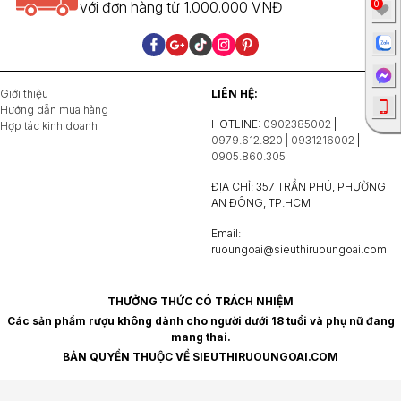
0
với đơn hàng từ 1.000.000 VNĐ
Giới thiệu
LIÊN HỆ:
Hướng dẫn mua hàng
HOTLINE:
0902385002
|
Hợp tác kinh doanh
0979.612.820 | 0931216002
|
0905.860.305
ĐỊA CHỈ: 357 TRẦN PHÚ, PHƯỜNG
AN ĐÔNG, TP.HCM
Email:
ruoungoai@sieuthiruoungoai.com
THƯỞNG THỨC CÓ TRÁCH NHIỆM
Các sản phẩm rượu không dành cho người dưới 18 tuổi và phụ nữ đang
mang thai.
BẢN QUYỀN THUỘC VỀ SIEUTHIRUOUNGOAI.COM