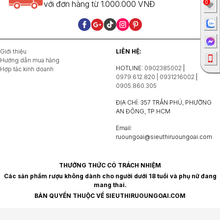
0
với đơn hàng từ 1.000.000 VNĐ
Giới thiệu
LIÊN HỆ:
Hướng dẫn mua hàng
HOTLINE:
0902385002
|
Hợp tác kinh doanh
0979.612.820 | 0931216002
|
0905.860.305
ĐỊA CHỈ: 357 TRẦN PHÚ, PHƯỜNG
AN ĐÔNG, TP.HCM
Email:
ruoungoai@sieuthiruoungoai.com
THƯỞNG THỨC CÓ TRÁCH NHIỆM
Các sản phẩm rượu không dành cho người dưới 18 tuổi và phụ nữ đang
mang thai.
BẢN QUYỀN THUỘC VỀ SIEUTHIRUOUNGOAI.COM