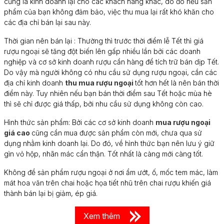
cũng là kinh doanh lại cho các khách hàng khác, do đó nếu sản
phẩm của bạn không đảm bảo, việc thu mua lại rất khó khăn cho
các địa chỉ bán lại sau này.
Thời gian nên bán lại : Thường thì trước thời điểm lễ Tết thì giá
rượu ngoại sẽ tăng đột biến lên gấp nhiều lần bởi các doanh
nghiệp và cơ sở kinh doanh rượu cần hàng để tích trữ bán dịp Tết.
Do vậy mà người không có nhu cầu sử dụng rượu ngoại, cần các
địa chỉ kinh doanh
thu mua rượu ngoại
tốt hơn hết là nên bán thời
điểm này. Tuy nhiên nếu bạn bán thời điểm sau Tết hoặc mùa hè
thì sẽ chỉ được giá thấp, bởi nhu cầu sử dụng không còn cao.
Hình thức sản phẩm: Bởi các cơ sở kinh doanh
mua rượu ngoại
giá cao
cũng cần mua được sản phẩm còn mới, chưa qua sử
dụng nhằm kinh doanh lại. Do đó, về hình thức bạn nên lưu ý giữ
gìn vỏ hộp, nhãn mác cẩn thận. Tốt nhất là càng mới càng tốt.
Không để sản phẩm rượu ngoại ở nơi ẩm ướt, ố, mốc tem mác, làm
mát hoa văn trên chai hoặc họa tiết nhũ trên chai rượu khiến giá
thành bán lại bị giảm, ép giá.
Xem thêm