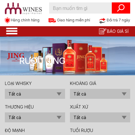
Hàng chính hãng
Đổi trả 7 ngày
Giao hàng miễn phí
BÁO GIÁ SỈ
RƯỢU JING
LOẠI WHISKY
KHOẢNG GIÁ
Tất cả
Tất cả
THƯƠNG HIỆU
XUẤT XỨ
Tất cả
Tất cả
ĐỘ MẠNH
TUỔI RƯỢU