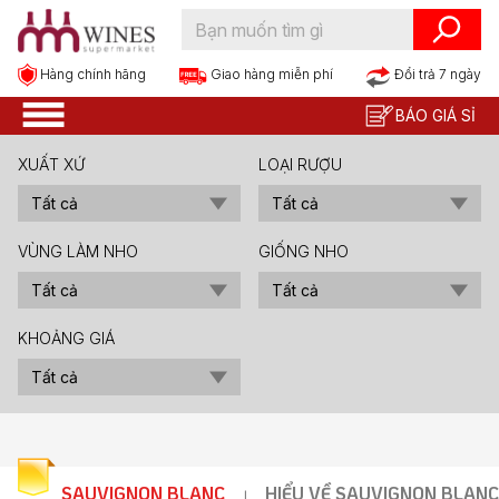
Hàng chính hãng
Đổi trả 7 ngày
Giao hàng miễn phí
BÁO GIÁ SỈ
XUẤT XỨ
LOẠI RƯỢU
VÙNG LÀM NHO
GIỐNG NHO
KHOẢNG GIÁ
SAUVIGNON BLANC
HIỂU VỀ SAUVIGNON BLANC
|