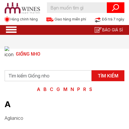
Hàng chính hãng
Đổi trả 7 ngày
Giao hàng miễn phí
BÁO GIÁ SỈ
GIỐNG NHO
TÌM KIẾM
A
B
C
G
M
N
P
R
S
A
Aglianico