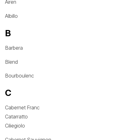
Airen
Albillo
B
Barbera
Blend
Bourboulenc
C
Cabernet Franc
Catarratto
Ciliegiolo
Cabernet Sauvignon