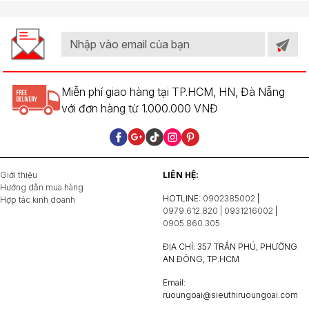
Miễn phí giao hàng tại TP.HCM, HN, Đà Nẵng
với đơn hàng từ 1.000.000 VNĐ
Giới thiệu
LIÊN HỆ:
Hướng dẫn mua hàng
HOTLINE:
0902385002
|
Hợp tác kinh doanh
0979.612.820 | 0931216002
|
0905.860.305
ĐỊA CHỈ: 357 TRẦN PHÚ, PHƯỜNG
AN ĐÔNG, TP.HCM
Email:
ruoungoai@sieuthiruoungoai.com