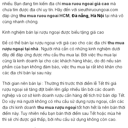
nhiều. Bạn đang tìm kiếm địa chỉ
mua ruou ngoai giá cao
mà
chưa tìm được địa chỉ uy tín. Hãy đến với sieuthiruoungoai.com
đáp ứng
thu mua ruou ngoai HCM
,
Đà nẵng, Hà Nội
tại nhà vô
cùng nhanh chóng.
Kinh nghiệm bán lại rượu ngoại được biếu tặng giá cao
Để có thể bán lại rượu ngoại với giá cao cho các địa chỉ
thu mua
rượu ngoại tại nhà
. Người nhà cần có những kinh nghiệm dưới
đây để đáp ứng được nhu cầu thu mua lại. Bởi việc thu mua lại
cũng là kinh doanh lại cho các khách hàng khác, do đó nếu sản
phẩm của bạn không đảm bảo, việc thu mua lại rất khó khăn cho
các địa chỉ bán lại sau này.
Thời gian nên bán lại : Thường thì trước thời điểm lễ Tết thì giá
rượu ngoại sẽ tăng đột biến lên gấp nhiều lần bởi các doanh
nghiệp và cơ sở kinh doanh rượu cần hàng để tích trữ bán dịp Tết.
Do vậy mà người không có nhu cầu sử dụng rượu ngoại, cần các
địa chỉ kinh doanh
thu mua rượu ngoại
tốt hơn hết là nên bán thời
điểm này. Tuy nhiên nếu bạn bán thời điểm sau Tết hoặc mùa hè
thì sẽ chỉ được giá thấp, bởi nhu cầu sử dụng không còn cao.