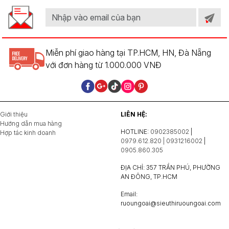
Miễn phí giao hàng tại TP.HCM, HN, Đà Nẵng
với đơn hàng từ 1.000.000 VNĐ
Giới thiệu
LIÊN HỆ:
Hướng dẫn mua hàng
HOTLINE:
0902385002
|
Hợp tác kinh doanh
0979.612.820 | 0931216002
|
0905.860.305
ĐỊA CHỈ: 357 TRẦN PHÚ, PHƯỜNG
AN ĐÔNG, TP.HCM
Email:
ruoungoai@sieuthiruoungoai.com