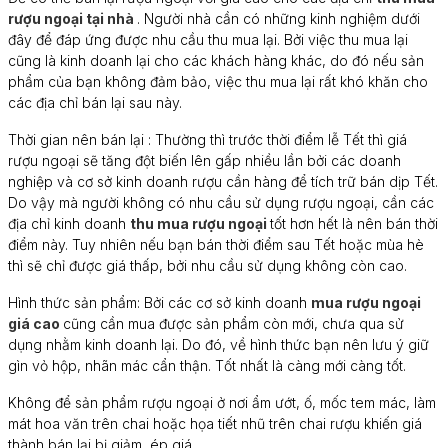
rượu ngoại tại nhà
. Người nhà cần có những kinh nghiệm dưới
đây để đáp ứng được nhu cầu thu mua lại. Bởi việc thu mua lại
cũng là kinh doanh lại cho các khách hàng khác, do đó nếu sản
phẩm của bạn không đảm bảo, việc thu mua lại rất khó khăn cho
các địa chỉ bán lại sau này.
Thời gian nên bán lại : Thường thì trước thời điểm lễ Tết thì giá
rượu ngoại sẽ tăng đột biến lên gấp nhiều lần bởi các doanh
nghiệp và cơ sở kinh doanh rượu cần hàng để tích trữ bán dịp Tết.
Do vậy mà người không có nhu cầu sử dụng rượu ngoại, cần các
địa chỉ kinh doanh
thu mua rượu ngoại
tốt hơn hết là nên bán thời
điểm này. Tuy nhiên nếu bạn bán thời điểm sau Tết hoặc mùa hè
thì sẽ chỉ được giá thấp, bởi nhu cầu sử dụng không còn cao.
Hình thức sản phẩm: Bởi các cơ sở kinh doanh
mua rượu ngoại
giá cao
cũng cần mua được sản phẩm còn mới, chưa qua sử
dụng nhằm kinh doanh lại. Do đó, về hình thức bạn nên lưu ý giữ
gìn vỏ hộp, nhãn mác cẩn thận. Tốt nhất là càng mới càng tốt.
Không để sản phẩm rượu ngoại ở nơi ẩm ướt, ố, mốc tem mác, làm
mát hoa văn trên chai hoặc họa tiết nhũ trên chai rượu khiến giá
thành bán lại bị giảm, ép giá.